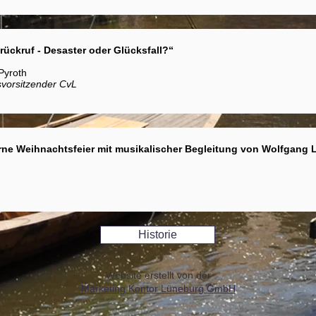
rückruf - Desaster oder Glücksfall?“
Pyroth
svorsitzender CvL
rne Weihnachtsfeier mit musikalischer Begleitung von Wolfgang 
Historie
Website erstellt von der
Marketing Kontor Lüneburg GmbH