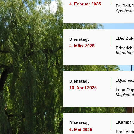
4. Februar 2025
Dr. Rolf-
Apotheke
„Die Zuk
Dienstag,
4. März 2025
Friedric
Intendan
„Quo va
Dienstag,
10. April 2025
Lena Düp
Mitglied 
„Kampf u
Dienstag,
6. Mai 2025
Prof. And