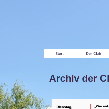
Start
Der Club
Archiv der C
„Wie ent
Dienstag,