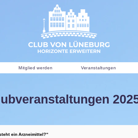
Mitglied werden
Veranstaltungen
lubveranstaltungen 202
steht ein Arzneimittel?“