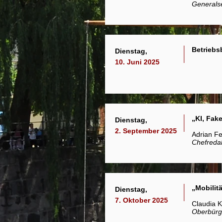
Generalse
Betriebs
Dienstag,
10. Juni 2025
„KI, Fak
Dienstag,
2. September 2025
Adrian F
Chefreda
„Mobilit
Dienstag,
7. Oktober 2025
Claudia K
Oberbürg